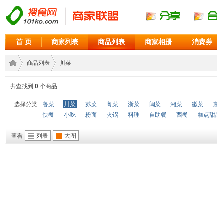
首 页
商家列表
商品列表
商家相册
消费券
商品列表
川菜
共查找到
0
个商品
商家
›
›
选择分类
鲁菜
川菜
苏菜
粤菜
浙菜
闽菜
湘菜
徽菜
快餐
小吃
粉面
火锅
料理
自助餐
西餐
糕点甜
查看
列表
大图
联盟