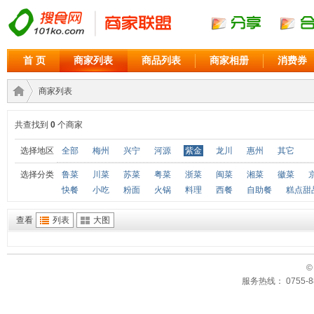
首 页
商家列表
商品列表
商家相册
消费券
商家列表
共查找到
0
个商家
商家
›
选择地区
全部
梅州
兴宁
河源
紫金
龙川
惠州
其它
选择分类
鲁菜
川菜
苏菜
粤菜
浙菜
闽菜
湘菜
徽菜
快餐
小吃
粉面
火锅
料理
西餐
自助餐
糕点甜
查看
列表
大图
©
服务热线： 0755-88
联盟