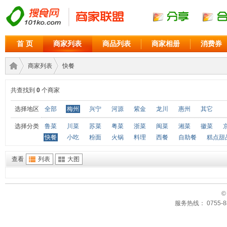
首 页
商家列表
商品列表
商家相册
消费券
商家列表
快餐
共查找到
0
个商家
商家
›
›
选择地区
全部
梅州
兴宁
河源
紫金
龙川
惠州
其它
选择分类
鲁菜
川菜
苏菜
粤菜
浙菜
闽菜
湘菜
徽菜
快餐
小吃
粉面
火锅
料理
西餐
自助餐
糕点甜
查看
列表
大图
©
服务热线： 0755-88
联盟