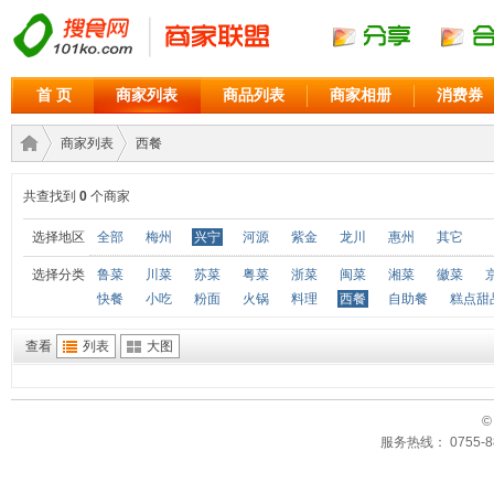
首 页
商家列表
商品列表
商家相册
消费券
商家列表
西餐
共查找到
0
个商家
商家
›
›
选择地区
全部
梅州
兴宁
河源
紫金
龙川
惠州
其它
选择分类
鲁菜
川菜
苏菜
粤菜
浙菜
闽菜
湘菜
徽菜
快餐
小吃
粉面
火锅
料理
西餐
自助餐
糕点甜
查看
列表
大图
©
服务热线： 0755-88
联盟