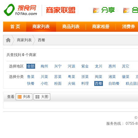
首 页
商家列表
商品列表
商家相册
消费券
商家列表
西餐
共查找到
0
个商家
商家
›
›
选择地区
全部
梅州
兴宁
河源
紫金
龙川
惠州
其它
选择分类
鲁菜
川菜
苏菜
粤菜
浙菜
闽菜
湘菜
徽菜
快餐
小吃
粉面
火锅
料理
西餐
自助餐
糕点甜
查看
列表
大图
©
服务热线： 0755-88
联盟