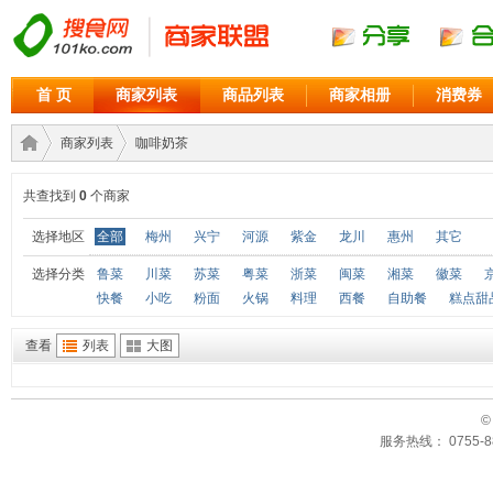
首 页
商家列表
商品列表
商家相册
消费券
商家列表
咖啡奶茶
共查找到
0
个商家
商家
›
›
选择地区
全部
梅州
兴宁
河源
紫金
龙川
惠州
其它
选择分类
鲁菜
川菜
苏菜
粤菜
浙菜
闽菜
湘菜
徽菜
快餐
小吃
粉面
火锅
料理
西餐
自助餐
糕点甜
查看
列表
大图
©
服务热线： 0755-88
联盟